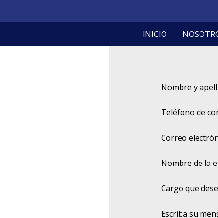
INICIO
NOSOTR
Nombre y apel
Teléfono de co
Correo electró
Nombre de la 
Cargo que de
Escriba su mens