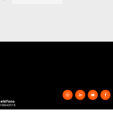
teléfono
1168643518